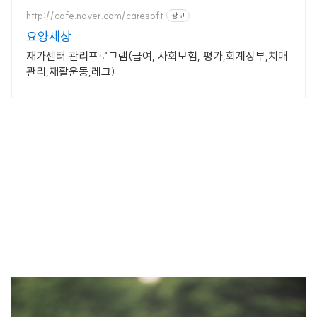
http://cafe.naver.com/caresoft
광고
요양세상
재가센터 관리프로그램(급여, 사회보험, 평가,회계장부,치매
관리,재활운동,레크)