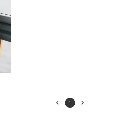
이
다
1
전
음