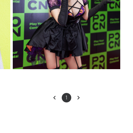
2024.08.24
·
Cosplay
이
다
1
전
음