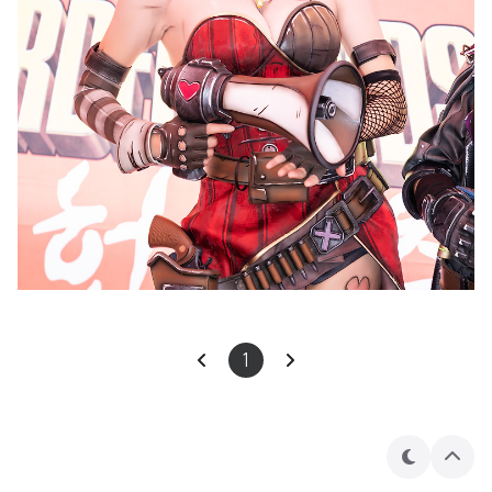
1
테
상
마
단