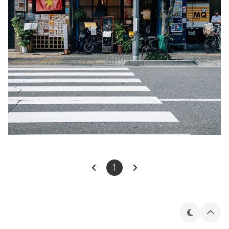
1
테
상
마
단