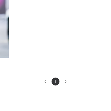
이
다
1
전
음