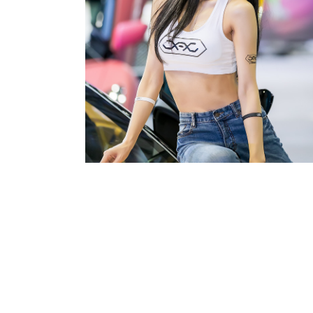
2019.10.08
·
Event