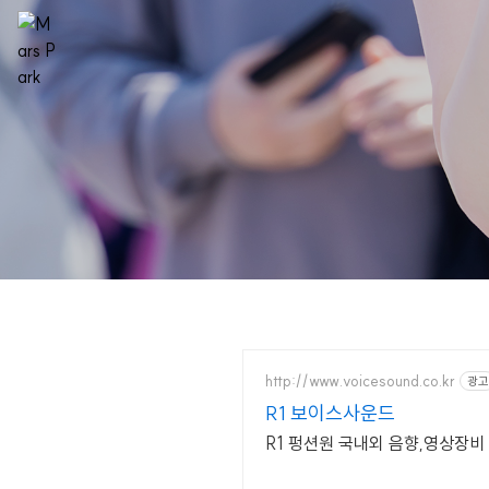
http://www.voicesound.co.kr
광고
R1 보이스사운드
R1 펑션원 국내외 음향,영상장비