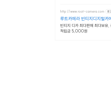
http://www.root-camera.com
광
루트카메라 빈티지디지털카메
빈티지 디카 최댜판매 최댜보유, 
적립금 5,000원