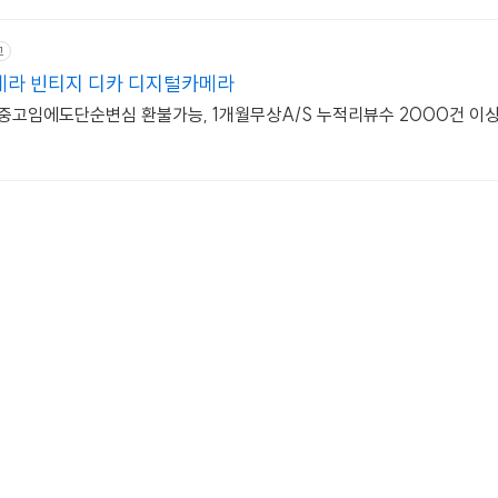
고
라 빈티지 디카 디지털카메라
중고임에도단순변심 환불가능, 1개월무상A/S 누적리뷰수 2000건 이상