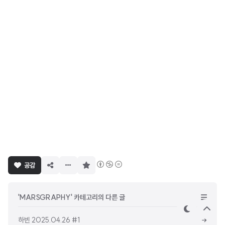
구
공감
독
하
기
'MARSGRAPHY' 카테고리의 다른 글
테
상
하빈 2025.04.26 #1
마
단