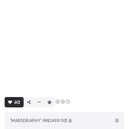
구
공감
독
하
기
'MARSGRAPHY' 카테고리의 다른 글