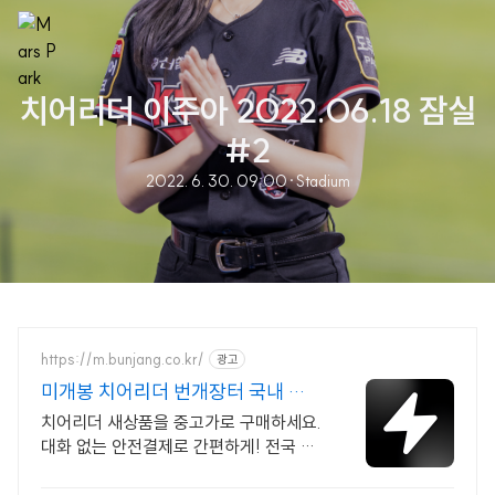
치어리더 이주아 2022.06.18 잠실
#2
2022. 6. 30. 09:00
·
Stadium
https://m.bunjang.co.kr/
광고
미개봉 치어리더 번개장터 국내 최
대 브랜드 중고거래
치어리더 새상품을 중고가로 구매하세요.
대화 없는 안전결제로 간편하게! 전국 각
지에서 올라오는 전국구 최다 상품 매일 1