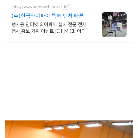
http://www.koreawifi.or.kr
광고
(주)한국와이파이 특허,벤처 빠른상
담 가능
행사용 인터넷 와이파이 설치 전문,전시,
행사,홍보,기획,이벤트,ICT,MICE 어디
서나 끊김없이! 와이파이특허 보유, 다양
한 시공경험을 가진 전문성있는 기업