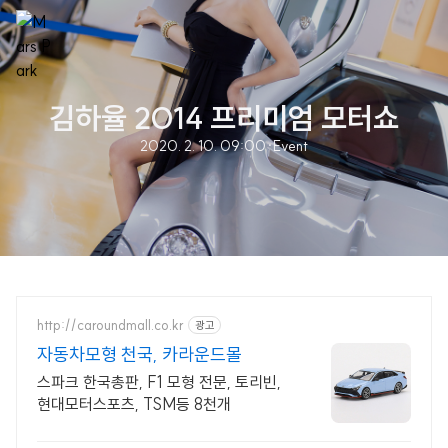
김하율 2014 프리미엄 모터쇼
2020. 2. 10. 09:00
·
Event
http://caroundmall.co.kr
광고
자동차모형 천국, 카라운드몰
스파크 한국총판, F1 모형 전문, 토리빈,
현대모터스포츠, TSM등 8천개